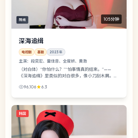
105分钟
院线
深海追缉
电视剧
喜剧
2023
年
主演：
段奕宏、雷佳音、全度妍、黄渤
（对白体）“你怕什么？”“怕事情真的结束。”——
《深海追缉》里类似的对白很多，像小刀刮木屑。雨
夜港口的夜戏尤其好，魏德圣把灯光当成第二剧本。
96,106
6.3
韩国