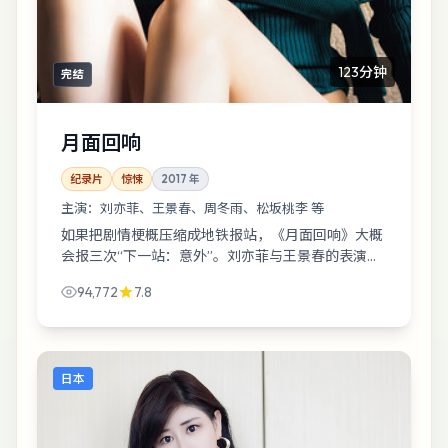
123分钟
完结
月面回响
纪录片
惊悚
2017
年
主演：
刘亦菲、王景春、周冬雨、松坂桃李 等
如果把剧情梗概压缩成地铁报站，《月面回响》大概
会报三次“下一站：意外”。刘亦菲与王景春的表演像
把绳子越拧越紧，直到你听见纤维断裂的声音。
94,772
7.8
日本