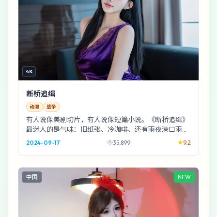
4K
断桥追缉
动漫
战争
有人说像美剧切片，有人说像短篇小说。《断桥追缉》
最迷人的是气味：旧纸张、冷咖啡、还有雨夜港口雨后
的土腥味——2024年的韩国被拍得很具体。
2024-09-17
35,899
9.2
中国
NEW