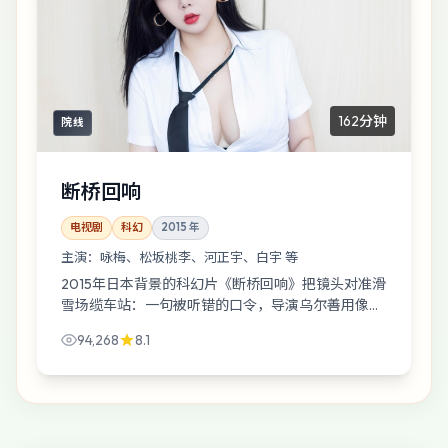
162分钟
院线
断桥回响
电视剧
科幻
2015
年
主演：
咏梅、松坂桃李、河正宇、白宇 等
2015年日本背景的科幻片《断桥回响》把镜头对准滑
雪场缆车站：一句被听错的口令，导演乌尔善用像少
年日记那样莽撞的叙事把观众一点点推近真相边缘。
94,268
8.1