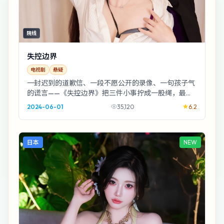
院线
失控边界
电视剧
悬疑
一封迟到的道歉信、一段不愿公开的录像、一句孩子气
的谎言——《失控边界》把三件小事拧成一股绳，最后
勒住的是成年人的体面。悬疑外壳，家庭内核。
2024-06-01
35,120
6.2
日本
NEW