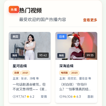
热门视频
热播
最受欢迎的国产热播内容
查看更多
美国
日本
93:42
99:55
院线
院线
星河追缉
深海追缉
动漫
2021
电视剧
2023
主演：
张译、汤唯 等
主演：
段奕宏、雷佳音 等
一句话剧透会被骂，但
（对白体）“你怕什
不说又憋得慌——《星
么？”“怕事情真的结
河追缉》讲的是一场提
束。”——《深海追缉》
97,767
6.2
96,106
6.3
爱情
喜剧
前到来的暴风雪之后，
里类似的对白很多，像
一群普通人如何假装一
小刀刮木屑。雨夜港口