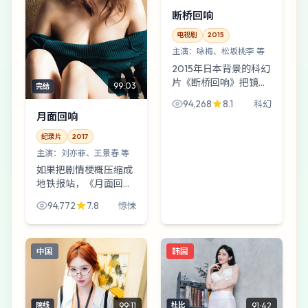
断桥回响
电视剧
2015
主演：
咏梅、松坂桃李 等
2015年日本背景的科幻
片《断桥回响》把镜头
99:03
完结
对准滑雪场缆车站：一
94,268
8.1
科幻
句被听错的口令，导演
月面回响
乌尔善用像少年日记那
样莽撞的叙事把观众一
纪录片
2017
点点推近真相边缘。
主演：
刘亦菲、王景春 等
如果把剧情梗概压缩成
地铁报站，《月面回
响》大概会报三次“下
94,772
7.8
惊悚
一站：意外”。刘亦菲
与王景春的表演像把绳
子越拧越紧，直到你听
中国
韩国
见纤维断裂的声音。
99:11
91:42
院线
杜比