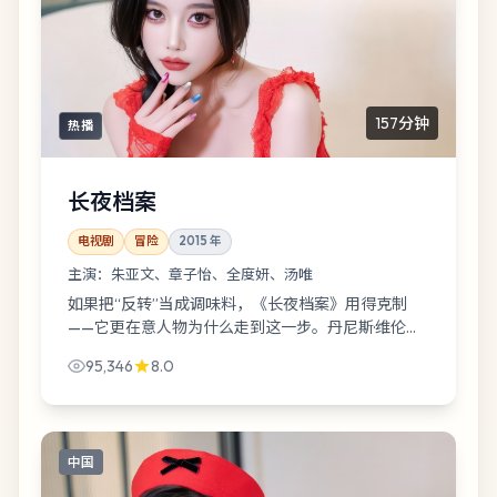
157分钟
热播
长夜档案
电视剧
冒险
2015
年
主演：
朱亚文、章子怡、全度妍、汤唯
如果把“反转”当成调味料，《长夜档案》用得克制
——它更在意人物为什么走到这一步。丹尼斯·维伦纽
瓦让朱亚文在滑雪场缆车站站了很久，久到观众开始
95,346
8.0
替他想台词。
中国