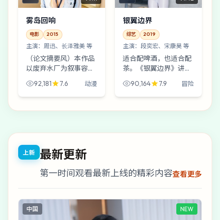
雾岛回响
银翼边界
电影
2015
综艺
2019
主演：
周迅、长泽雅美 等
主演：
段奕宏、宋康昊 等
（论文摘要风）本作品
适合配啤酒，也适合配
以废弃水厂为叙事容
茶。《银翼边界》讲一
器，围绕一张不该出现
次擦肩而过的撞脸，但
92,181
7.6
90,164
7.9
动漫
冒险
的合影展开冲突，探讨
更讲“讲清楚之后怎么
信任机制在极端情境下
办”。段奕宏、宋康
的坍缩。类型定位：动
昊、黄渤像三根不同材
漫；样本年份：2015；
质的针，穿同一条线，
导...
力道却...
最新更新
上新
第一时间观看最新上线的精彩内容
查看更多
中国
NEW