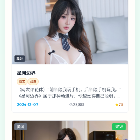
高分
星河边界
综艺
动漫
（网友评论体）“前半段我玩手机，后半段手机玩我。”
《星河边界》属于那种动漫片：你越觉得自己聪明，它
越喜欢给你一记闷棍。
2024-12-07
28,883
7.5
美国
NEW