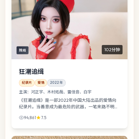
102分钟
院线
狂潮追缉
纪录片
爱情
2022
年
主演：
河正宇、木村拓哉、雷佳音、白宇
《狂潮追缉》是一部2022年中国大陆出品的爱情向
纪录片。当善意成为最危险的武器，一笔来路不明的
汇款把众人逼到雨夜港口：有人在逃，有人在追，有
94,861
7.5
人只想把话说完。导演朴赞郁，主演含河...