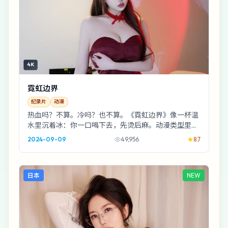
4K
霓虹边界
纪录片
动漫
热血吗？不算。冷吗？也不算。《霓虹边界》像一杯温
水里沉着冰：你一口喝下去，先烫后麻。动漫类型里，
它更偏“把日常拍出惊悚感”。
2024-09-09
49,956
8.7
日本
NEW