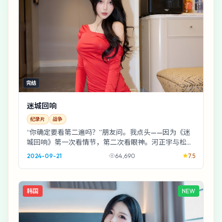
完结
迷城回响
纪录片
战争
“你确定要看第二遍吗？”朋友问。我点头——因为《迷
城回响》第一次看情节，第二次看眼神。河正宇与松坂
桃李在走廊擦肩那一下，够拍十集番外。
2024-09-21
64,690
7.5
韩国
NEW