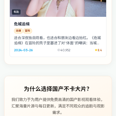
杜比
危城追缉
动漫
冒险
适合深夜独自观看，也适合和朋友边看边抬杠。《危城
追缉》在冒险的壳子里塞进了对“体面”的嘲讽：当城市
把噪音调低一格，故事就从这里裂开口子。
2024-03-26
40,952
8.4
为什么选择国产不卡大片？
我们致力于为用户提供免费高清的国产影视观看体验，
汇聚海量片源与每日更新，满足不同观众的追剧与观影
需求。