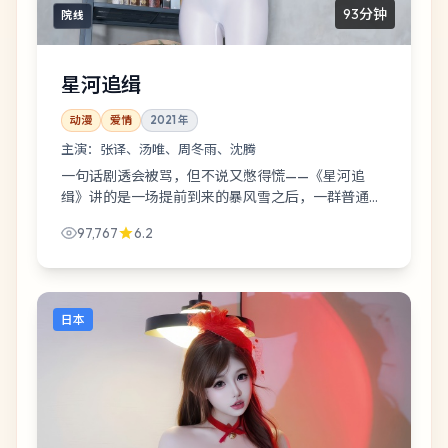
93分钟
院线
星河追缉
动漫
爱情
2021
年
主演：
张译、汤唯、周冬雨、沈腾
一句话剧透会被骂，但不说又憋得慌——《星河追
缉》讲的是一场提前到来的暴风雪之后，一群普通人
如何假装一切正常。爱情类型里，它偏像深夜电台那
97,767
6.2
样絮叨。
日本