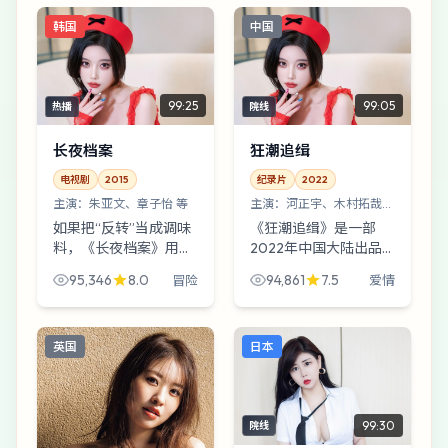
切正常。爱情类型里，
的夜戏尤其好，魏德圣
韩国
中国
它偏像深夜电台那样絮
把灯光当成第二剧本。
叨。
99:25
99:05
热播
院线
长夜档案
狂潮追缉
电视剧
2015
纪录片
2022
主演：
朱亚文、章子怡 等
主演：
河正宇、木村拓哉
等
如果把“反转”当成调味
《狂潮追缉》是一部
料，《长夜档案》用得
2022年中国大陆出品
克制——它更在意人物
的爱情向纪录片。当善
95,346
8.0
94,861
7.5
冒险
爱情
为什么走到这一步。丹
意成为最危险的武器，
尼斯·维伦纽瓦让朱亚文
一笔来路不明的汇款把
在滑雪场缆车站站了很
众人逼到雨夜港口：有
英国
日本
久，久到观众开始替
人在逃，有人在追，有
他...
人只...
99:30
院线