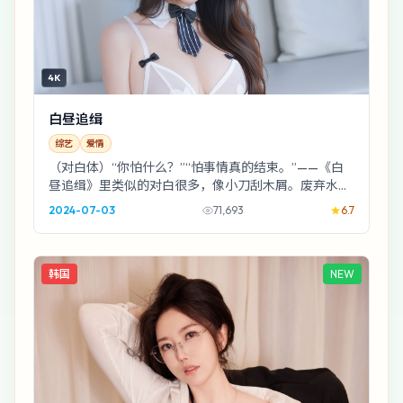
4K
白昼追缉
综艺
爱情
（对白体）“你怕什么？”“怕事情真的结束。”——《白
昼追缉》里类似的对白很多，像小刀刮木屑。废弃水厂
的夜戏尤其好，徐克把灯光当成第二剧本。
2024-07-03
71,693
6.7
韩国
NEW