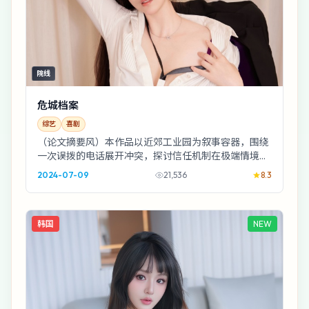
院线
危城档案
综艺
喜剧
（论文摘要风）本作品以近郊工业园为叙事容器，围绕
一次误拨的电话展开冲突，探讨信任机制在极端情境下
的坍缩。类型定位：喜剧；样本年份：2024；导演...
2024-07-09
21,536
8.3
韩国
NEW